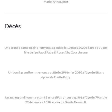
Marie-Anna Donat
Décès
Une grande dame Régine Patry nous a quitté le 10 mars 2020 à l'âge de 79 ans
fille de feu Raoul Patry & Rose-Alba Courchesne.
Un bon & grand homme nous a quitté le 29 février 2020 à l'âge de 88 ans
époux de Éliette Patry.
Un autre grand homme et ami Bernard Patry nous a quitté à l'âge de 79 ans le
22 décembre 2018, époux de Gisèle Deveault.