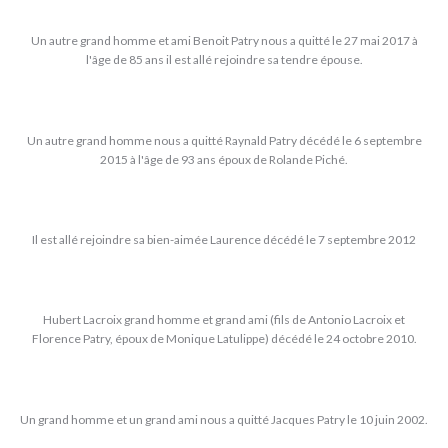
Un autre grand homme et ami Benoit Patry nous a quitté le 27 mai 2017 à
l'âge de 85 ans il est allé rejoindre sa tendre épouse.
Un autre grand homme nous a quitté Raynald Patry décédé le 6 septembre
2015 à l'âge de 93 ans époux de Rolande Piché.
Il est allé rejoindre sa bien-aimée Laurence décédé le 7 septembre 2012
Hubert Lacroix grand homme et grand ami (fils de Antonio Lacroix et
Florence Patry, époux de Monique Latulippe) décédé le 24 octobre 2010.
Un grand homme et un grand ami nous a quitté Jacques Patry le 10 juin 2002.